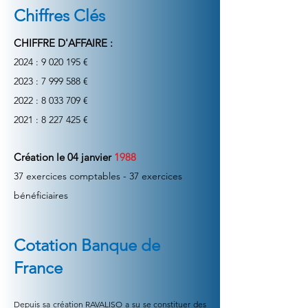
Chiffres Clés
CHIFFRE D'AFFAIRE :
2024 :
9 020 195
€
2023 : 7 999 588 €
2022 : 8 033 709 €
2021 : 8 227 425 €
Création le 04 janvier
1988
37 exercices comptables - 37 exercices
bénéficiaires
Cotation Banque de
France
Depuis sa création RAVALISO a su se constituer des