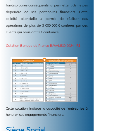
fonds propres conséquents lui permettant de ne pas
dépendre de ses partenaires financiers. Cette
solidité bilancielle a permis de réaliser des
opérations de plus de
3 000 000
€ confiées par des
clients qui nous ont fait confiance.
Cotation Banque de France RAVALISO 2024 :
F2
Cette cotation indique la capacité de l'entreprise à
honorer ses engagements financiers.
Siège Social