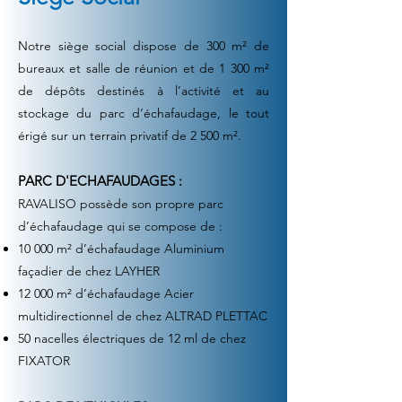
Notre siège social dispose de 300 m² de
bureaux et salle de réunion et de 1 300 m²
de dépôts destinés à l’activité et au
stockage du parc d’échafaudage, le tout
érigé sur un terrain privatif de 2 500 m².
PARC D'ECHAFAUDAGES :
RAVALISO possède son propre parc
d’échafaudage qui se compose de :
10 000 m² d’échafaudage Aluminium
façadier de chez LAYHER
12 000 m² d’échafaudage Acier
multidirectionnel de chez ALTRAD PLETTAC
50 nacelles électriques de 12 ml de chez
FIXATOR