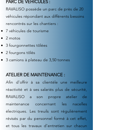
PARC DE VEHICULES :
RAVALISO possède un parc de près de 20
véhicules répondant aux différents besoins
rencontrés sur les chantiers :
7 véhicules de tourisme
2 motos
3 fourgonnettes tôlées
2 fourgons tôlés
3 camions à plateau de 3,50 tonnes
ATELIER DE MAINTENANCE :
Afin d’offrir à sa clientèle une meilleure
réactivité et à ses salariés plus de sécurité,
RAVALISO a son propre atelier de
maintenance concernant les nacelles
électriques. Les treuils sont régulièrement
révisés par du personnel formé à cet effet,
et tous les travaux d’entretien sur chacun