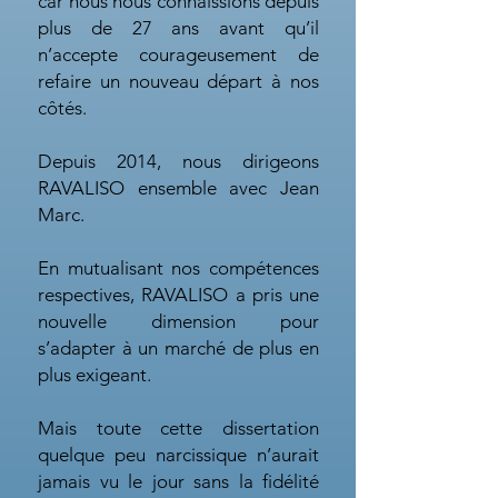
car nous nous connaissions depuis
plus de 27 ans avant qu’il
n’accepte courageusement de
refaire un nouveau départ à nos
côtés.
Depuis 2014, nous dirigeons
RAVALISO ensemble avec Jean
Marc.
En mutualisant nos compétences
respectives, RAVALISO a pris une
nouvelle dimension pour
s’adapter à un marché de plus en
plus exigeant.
Mais toute cette dissertation
quelque peu narcissique n’aurait
jamais vu le jour sans la fidélité