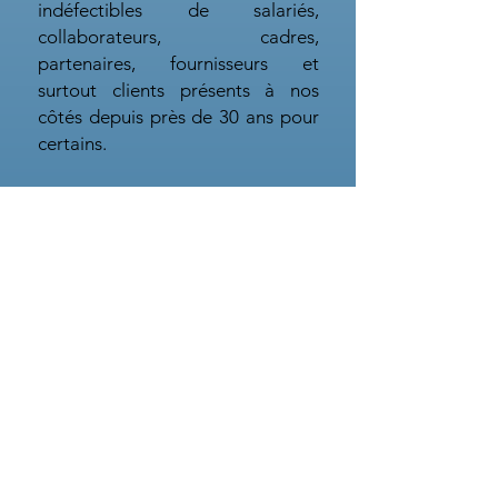
indéfectibles de salariés,
collaborateurs, cadres,
partenaires, fournisseurs et
surtout clients présents à nos
côtés depuis près de 30 ans pour
certains.
Cette magnifique aventure
humaine continue aujourd’hui de
plus belle avec l’arrivée de jeunes
pousses qui se sont parfaitement
intégrées à l’équipe sous la
bienveillance de leurs aînés plus
expérimentés en conservant cette
ambiance de travail joyeuse et
dynamique qui représente à mes
yeux ma plus grande satisfaction.
Merci à tous.