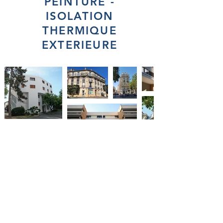
PEINTURE -
ISOLATION
THERMIQUE
EXTERIEURE
01 64 61 99 99
ravaliso@ravaliso.fr
7, avenue Spinoza – BP 90 - Emerainville
77314 Marne La Vallée Cedex 02